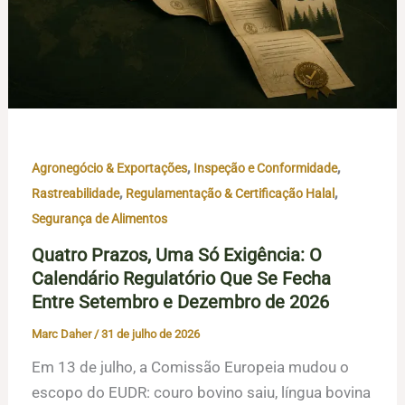
,
,
Agronegócio & Exportações
Inspeção e Conformidade
,
,
Rastreabilidade
Regulamentação & Certificação Halal
Segurança de Alimentos
Quatro Prazos, Uma Só Exigência: O
Calendário Regulatório Que Se Fecha
Entre Setembro e Dezembro de 2026
Marc Daher
/
31 de julho de 2026
Em 13 de julho, a Comissão Europeia mudou o
escopo do EUDR: couro bovino saiu, língua bovina