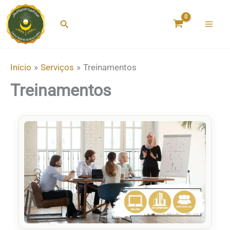
Ir
para
Pesquisar
o
conteúdo
Início
Serviços
Treinamentos
Treinamentos