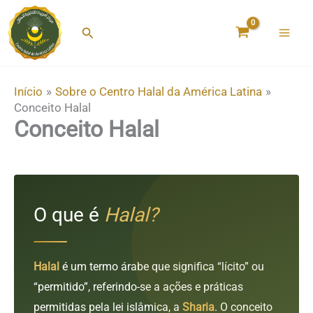
Ir
para
Pesquisar
o
conteúdo
Início
Sobre o Centro Halal da América Latina
Conceito Halal
Conceito Halal
O que é
Halal?
Halal
é um termo árabe que significa “lícito” ou
“permitido”, referindo-se a ações e práticas
permitidas pela lei islâmica, a
Sharia
. O conceito