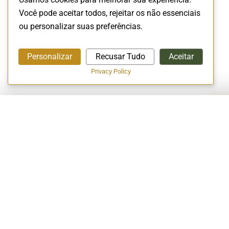
Você pode aceitar todos, rejeitar os não essenciais
ou personalizar suas preferências.
Personalizar
Recusar Tudo
Aceitar
Privacy Policy
A EMPRESA
Início
A Empresa
Conceito Halal
EXCELÊNCIA EM CERTIFICAÇÃO
Vagas de Empr
HALAL!