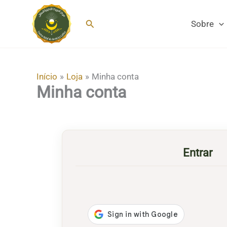
Ir
para
Pesquisar
Sobre
o
conteúdo
Início
Loja
Minha conta
Minha conta
Entrar