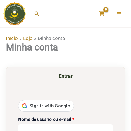
Ir
para
Pesquisar
o
conteúdo
Início
Loja
Minha conta
Minha conta
Entrar
Obrigatório
Nome de usuário ou e-mail
*