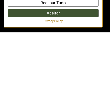
Recusar Tudo
Aceitar
Privacy Policy
A Geopolítica da Certificação Halal: Quando o Selo Vira Barreira Comercial
Últimas notícias
Centro Halal da América Latina firma parceria com o TAIF Digital Institute para formação em finanças islâmicas