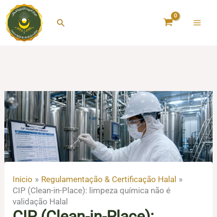
Ir
para
Pesquisar
o
conteúdo
Início
Regulamentação & Certificação Halal
CIP (Clean-in-Place): limpeza química não é
validação Halal
CIP (Clean-in-Place):