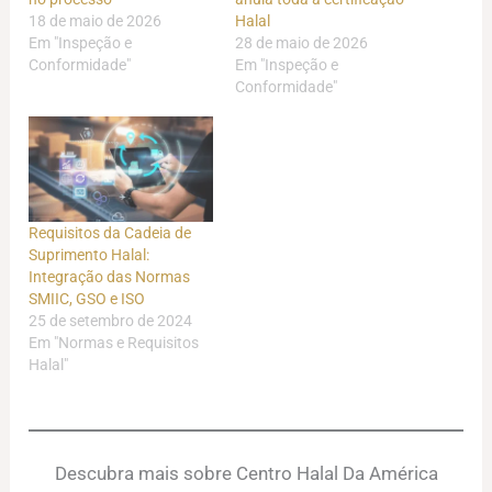
18 de maio de 2026
Halal
Em "Inspeção e
28 de maio de 2026
Conformidade"
Em "Inspeção e
Conformidade"
Requisitos da Cadeia de
Suprimento Halal:
Integração das Normas
SMIIC, GSO e ISO
25 de setembro de 2024
Em "Normas e Requisitos
Halal"
Descubra mais sobre Centro Halal Da América