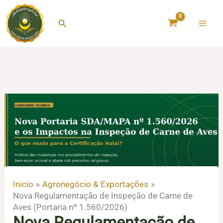
Ir
para
Pesquisar
o
conteúdo
Início
Agronegócio & Exportações
Nova Regulamentação de Inspeção de Carne de
Aves (Portaria nº 1.560/2026)
Nova Regulamentação de