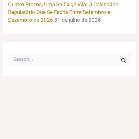
Quatro Prazos, Uma Só Exigência: O Calendário
Regulatório Que Se Fecha Entre Setembro e
Dezembro de 2026
31 de julho de 2026
P
e
s
q
u
i
s
a
r
p
o
r
: