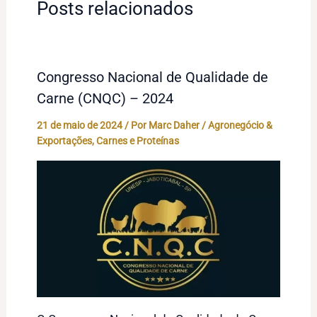
Posts relacionados
Congresso Nacional de Qualidade de
Carne (CNQC) – 2024
21 de maio de 2024
/ Por
Marc Daher
/
Agronegócio &
Exportações
,
Carnes e Proteínas