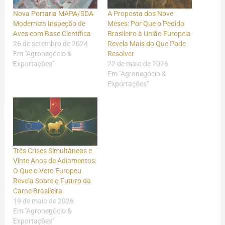
Nova Portaria MAPA/SDA
A Proposta dos Nove
Moderniza Inspeção de
Meses: Por Que o Pedido
Aves com Base Científica
Brasileiro à União Europeia
26 de setembro de 2024
Revela Mais do Que Pode
Em "Agronegócio &
Resolver
Exportações"
22 de maio de 2026
Em "Agronegócio &
Exportações"
Três Crises Simultâneas e
Vinte Anos de Adiamentos:
O Que o Veto Europeu
Revela Sobre o Futuro da
Carne Brasileira
19 de maio de 2026
Em "Agronegócio &
Exportações"