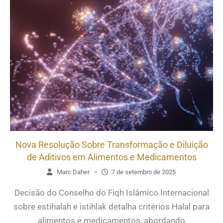
Nova Resolução Sobre Transformação e Diluição
de Aditivos em Alimentos e Medicamentos
Marc Daher
–
7 de setembro de 2025
Decisão do Conselho do Fiqh Islâmico Internacional
sobre estihalah e istihlak detalha critérios Halal para
alimentos e medicamentos, abordando