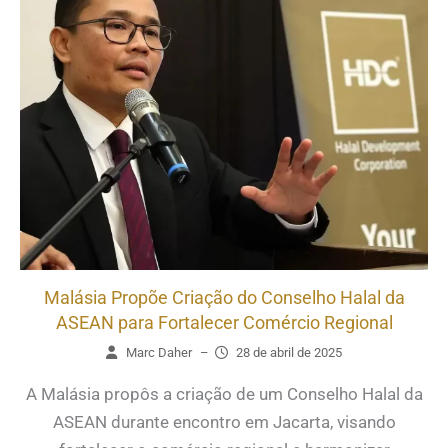
Malásia Propõe Criação do Conselho Halal da
ASEAN para Fortalecer Comércio Regional
Marc Daher
–
28 de abril de 2025
A Malásia propôs a criação de um Conselho Halal da
ASEAN durante encontro em Jacarta, visando