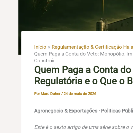
Início
Regulamentação & Certificação Hala
Quem Paga a Conta do Veto: Monopólio, Imu
Construir
Quem Paga a Conta do 
Regulatória e o Que o B
Por
Marc Daher
/
24 de maio de 2026
Agronegócio & Exportações · Políticas Públi
Este é o sexto artigo de uma série sobre o v