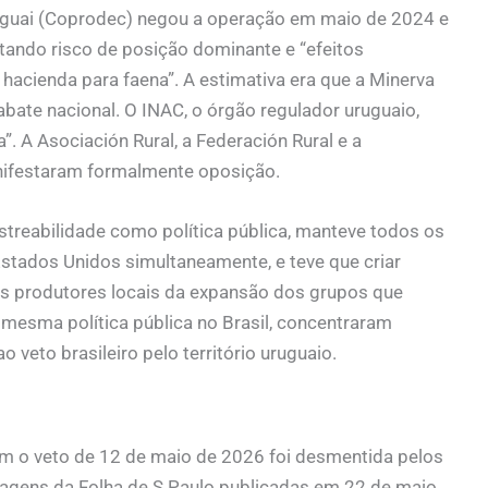
guai (Coprodec) negou a operação em maio de 2024 e
tando risco de posição dominante e “efeitos
acienda para faena”. A estimativa era que a Minerva
bate nacional. O INAC, o órgão regulador uruguaio,
. A Asociación Rural, a Federación Rural e a
ifestaram formalmente oposição.
astreabilidade como política pública, manteve todos os
 Estados Unidos simultaneamente, e teve que criar
s produtores locais da expansão dos grupos que
 mesma política pública no Brasil, concentraram
veto brasileiro pelo território uruguaio.
 com o veto de 12 de maio de 2026 foi desmentida pelos
tagens da Folha de S.Paulo publicadas em 22 de maio