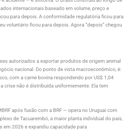
é acidente — é sintoma. O Brasil construiu ao longo de
ados internacionais baseado em volume, preço e
 ficou para depois. A conformidade regulatória ficou para
u voluntário ficou para depois. Agora “depois” chegou
aíses autorizados a exportar produtos de origem animal
gócio nacional. Do ponto de vista macroeconômico, é:
isco, com a carne bovina respondendo por US$ 1,04
a crise não é distribuída uniformemente. Ela tem
MBRF após fusão com a BRF — opera no Uruguai com
plexo de Tacuarembó, a maior planta individual do país,
es em 2026 e expandiu capacidade para