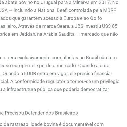
de abate bovino no Uruguai para a Minerva em 2017. No
USA — incluindo a National Beef, controlada pela MBRF
rcados que garantem acesso à Europa e ao Golfo
sileiro. Através da marca Seara, a JBS investiu US$ 85
ábrica em Jeddah, na Arábia Saudita — mercado que não
que opera exclusivamente com plantas no Brasil não tem
acesso europeu, ele perde o mercado. Quando a cota
. Quando a EUDR entra em vigor, ele precisa financiar
ial. A conformidade regulatória tornou-se um privilégio
u a infraestrutura pública que poderia democratizar
ue Precisou Defender dos Brasileiros
tão da rastreabilidade bovina é documentável com