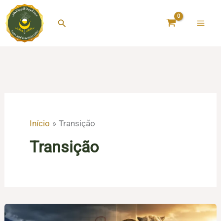
Ir
para
Pesquisar
o
conteúdo
Início
Transição
Transição