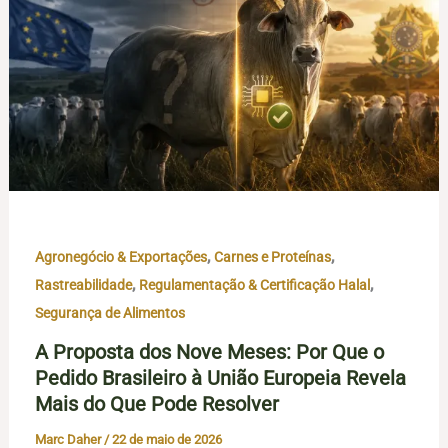
,
,
Agronegócio & Exportações
Carnes e Proteínas
,
,
Rastreabilidade
Regulamentação & Certificação Halal
Segurança de Alimentos
A Proposta dos Nove Meses: Por Que o
Pedido Brasileiro à União Europeia Revela
Mais do Que Pode Resolver
Marc Daher
/
22 de maio de 2026