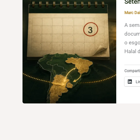
Setem
Marc Da
A sema
docume
o esgo
Halal 
Compartil
Li