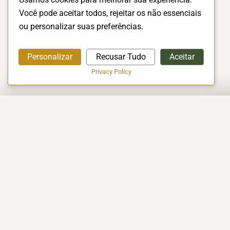
Você pode aceitar todos, rejeitar os não essenciais
ou personalizar suas preferências.
Personalizar
Recusar Tudo
Aceitar
Privacy Policy
A EMPRESA
Início
A Empresa
Conceito Halal
EXCELÊNCIA EM CERTIFICAÇÃO
Vagas de Empr
HALAL!