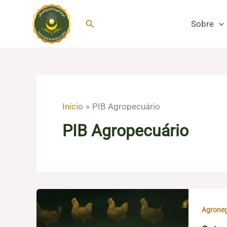
Ir
para
Pesquisar
Sobre
o
conteúdo
Início
PIB Agropecuário
PIB Agropecuário
Agroneg