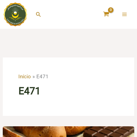
Ir
para
Pesquisar
o
conteúdo
Início
E471
E471