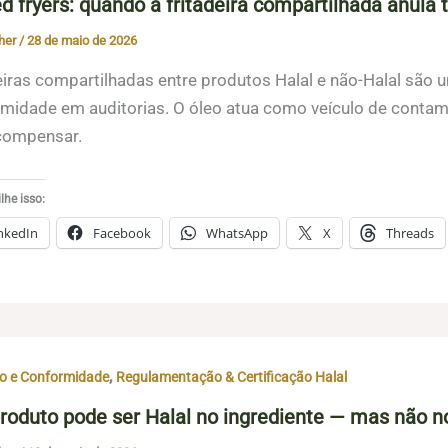
d fryers: quando a fritadeira compartilhada anula t
her
/
28 de maio de 2026
eiras compartilhadas entre produtos Halal e não-Halal são
midade em auditorias. O óleo atua como veículo de contam
compensar.
he isso:
nkedIn
Facebook
WhatsApp
X
Threads
,
o e Conformidade
Regulamentação & Certificação Halal
roduto pode ser Halal no ingrediente — mas não n