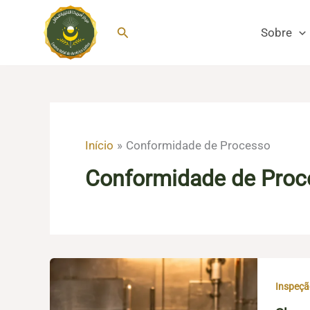
Ir
para
Pesquisar
Sobre
o
conteúdo
Início
Conformidade de Processo
Conformidade de Proc
Inspeçã