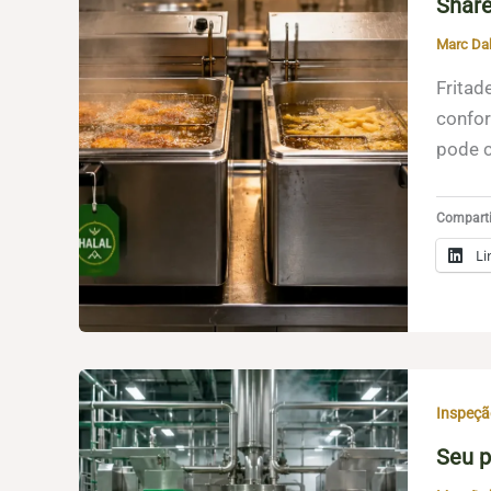
Share
Marc Da
Fritad
confor
pode 
Compartil
Li
Inspeçã
Seu p