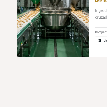
Marc Da
Ingred
cruzad
Compartil
Li