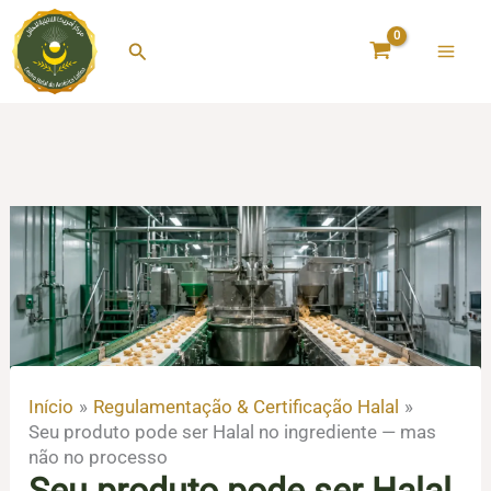
Ir
para
Pesquisar
o
conteúdo
Início
Regulamentação & Certificação Halal
Seu produto pode ser Halal no ingrediente — mas
não no processo
Seu produto pode ser Halal