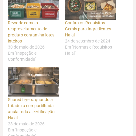
Rework: como o
Confira os Requisitos
reaproveitamento de
Gerais para Ingredientes
produto contamina lotes
Halal
inteiros
24 de setembro de 2024
30 de maio de 2026
Em "Normas e Requisitos
Em "Inspeção e
Halal"
Conformidade"
Shared fryers: quando a
fritadeira compartilhada
anula toda a certificação
Halal
28 de maio de 2026
Em "Inspeção e
Conformidade"