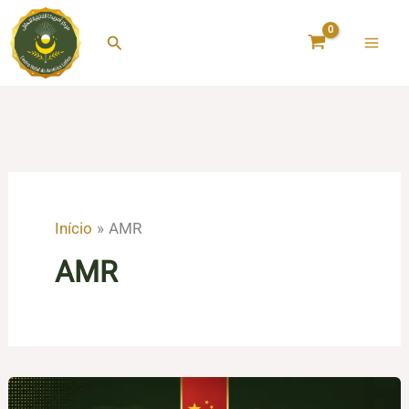
Ir
para
Pesquisar
o
conteúdo
Início
AMR
AMR