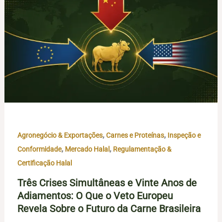
,
,
Agronegócio & Exportações
Carnes e Proteínas
Inspeção e
,
,
Conformidade
Mercado Halal
Regulamentação &
Certificação Halal
Três Crises Simultâneas e Vinte Anos de
Adiamentos: O Que o Veto Europeu
Revela Sobre o Futuro da Carne Brasileira