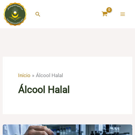
Ir
para
Pesquisar
o
conteúdo
Início
Álcool Halal
Álcool Halal