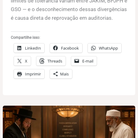
limites de tolerância variam entre JAKIM, BPJPH e
GSO — e o desconhecimento dessas divergências
é causa direta de reprovação em auditorias.
Compartilhe isso:
LinkedIn
Facebook
WhatsApp
X
Threads
E-mail
Imprimir
Mais