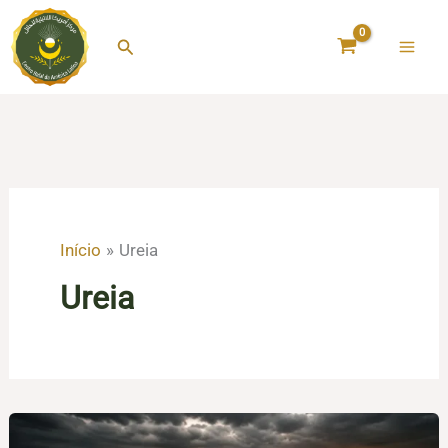
Ir
para
Pesquisar
o
conteúdo
Início
Ureia
Ureia