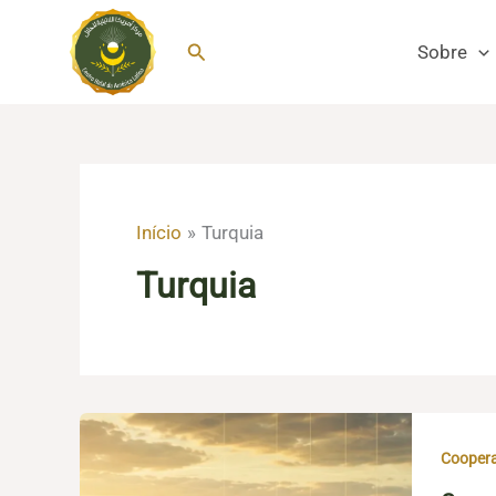
Ir
para
Pesquisar
Sobre
o
conteúdo
Início
Turquia
Turquia
Coopera