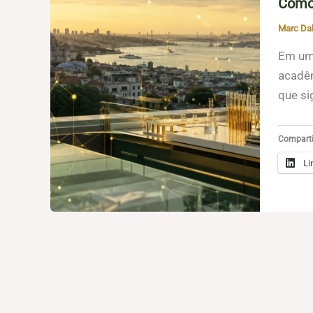
Como 
Marc Da
Em uma
acadêm
que si
Compartil
Li