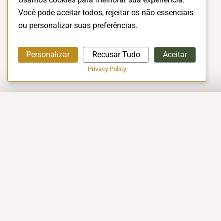
Você pode aceitar todos, rejeitar os não essenciais
ou personalizar suas preferências.
Personalizar
Recusar Tudo
Aceitar
Privacy Policy
A EMPRESA
Início
A Empresa
Conceito Halal
EXCELÊNCIA EM CERTIFICAÇÃO
Vagas de Empr
HALAL!