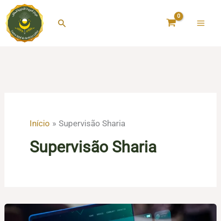
Ir
para
Pesquisar
o
conteúdo
Início
Supervisão Sharia
Supervisão Sharia