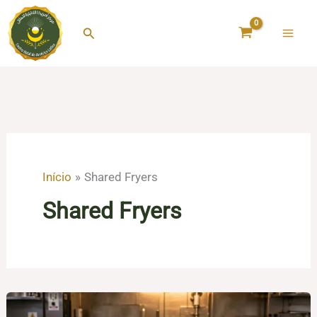
Ir
para
Pesquisar
o
conteúdo
Início
Shared Fryers
Shared Fryers