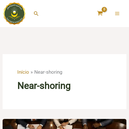
Ir
para
Pesquisar
o
conteúdo
Início
Near-shoring
Near-shoring