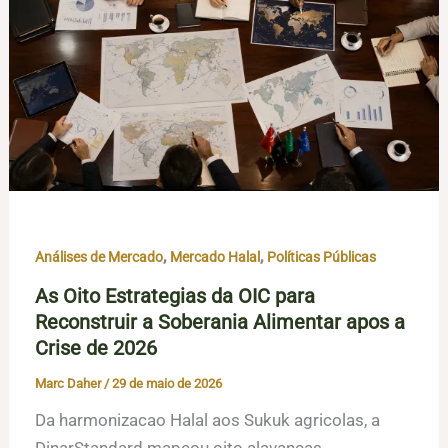
,
,
Análises de Mercado
Mercado Halal
Políticas Públicas
As Oito Estrategias da OIC para
Reconstruir a Soberania Alimentar apos a
Crise de 2026
Marc Daher
/
29 de maio de 2026
Da harmonizacao Halal aos Sukuk agricolas, a