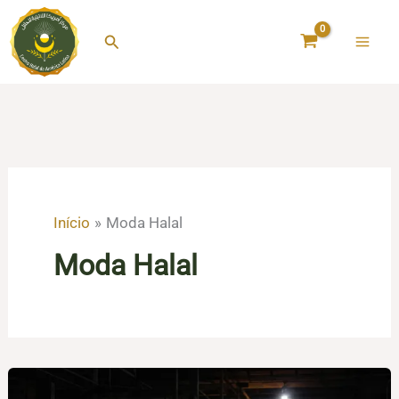
Ir
para
Pesquisar
o
conteúdo
Início
Moda Halal
Moda Halal