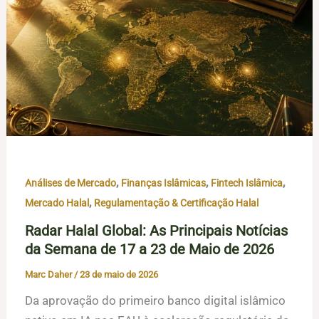
,
,
,
Análises de Mercado
Finanças Islâmicas
Fintech Islâmica
,
Mercado Halal
Regulamentação & Certificação Halal
Radar Halal Global: As Principais Notícias
da Semana de 17 a 23 de Maio de 2026
Marc Daher
/
23 de maio de 2026
Da aprovação do primeiro banco digital islâmico