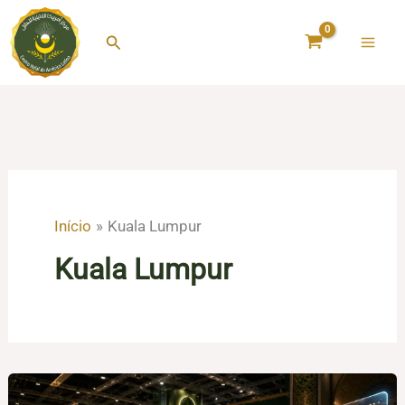
Ir
para
Pesquisar
o
conteúdo
Início
Kuala Lumpur
Kuala Lumpur