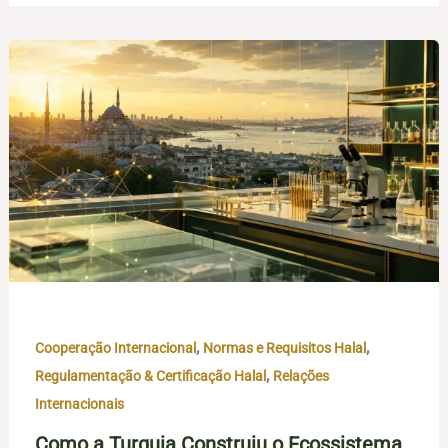
,
,
Cooperação Internacional
Normas e Requisitos Halal
,
Regulamentação & Certificação Halal
Relações
Internacionais
Como a Turquia Construiu o Ecossistema