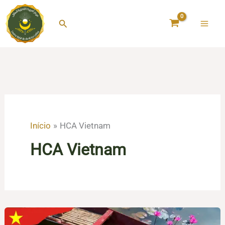
Ir
para
Pesquisar
o
conteúdo
Início
HCA Vietnam
HCA Vietnam