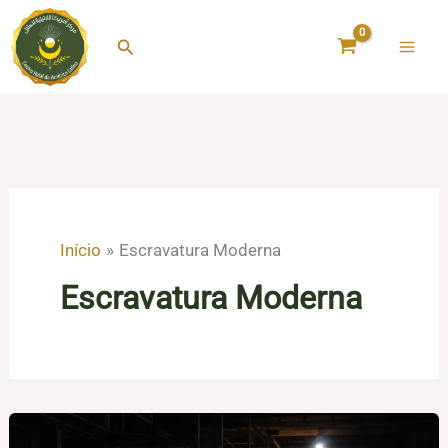
Ir
para
Pesquisar
o
conteúdo
Início
Escravatura Moderna
Escravatura Moderna