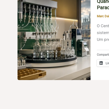
Quand
Parad
Marc Da
O Cent
sistem
Um pre
Compartil
Li