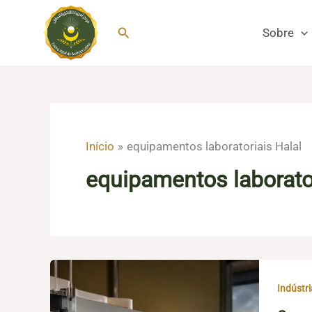
Ir
para
Pesquisar
Sobre
o
conteúdo
Início
equipamentos laboratoriais Halal
equipamentos laborator
Indústr