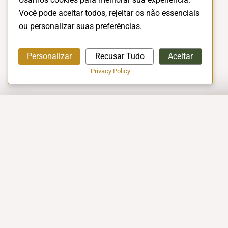
Você pode aceitar todos, rejeitar os não essenciais
ou personalizar suas preferências.
Personalizar
Recusar Tudo
Aceitar
Privacy Policy
A EMPRESA
Início
A Empresa
Conceito Halal
EXCELÊNCIA EM CERTIFICAÇÃO
Vagas de Empr
HALAL!