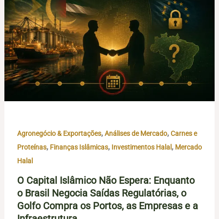
,
,
Agronegócio & Exportações
Análises de Mercado
Carnes e
,
,
,
Proteínas
Finanças Islâmicas
Investimentos Halal
Mercado
Halal
O Capital Islâmico Não Espera: Enquanto
o Brasil Negocia Saídas Regulatórias, o
Golfo Compra os Portos, as Empresas e a
Infraestrutura