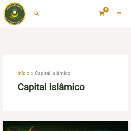
Ir
para
Pesquisar
o
conteúdo
Início
Capital Islâmico
Capital Islâmico