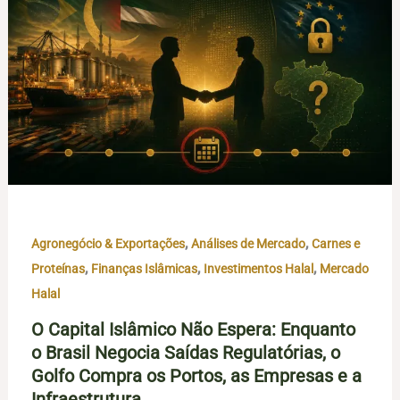
,
,
Agronegócio & Exportações
Análises de Mercado
Carnes e
,
,
,
Proteínas
Finanças Islâmicas
Investimentos Halal
Mercado
Halal
O Capital Islâmico Não Espera: Enquanto
o Brasil Negocia Saídas Regulatórias, o
Golfo Compra os Portos, as Empresas e a
Infraestrutura