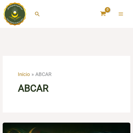
Ir
para
Pesquisar
o
conteúdo
Início
ABCAR
ABCAR