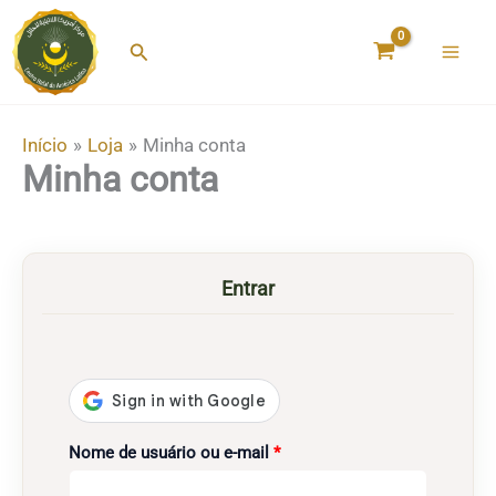
Ir
para
Pesquisar
o
conteúdo
Início
Loja
Minha conta
Minha conta
Entrar
Obrigatório
Nome de usuário ou e-mail
*