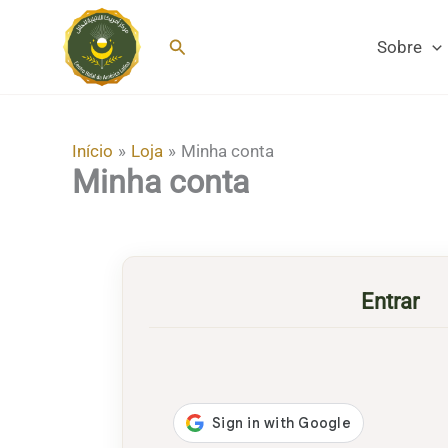
Ir
para
Pesquisar
Sobre
o
conteúdo
Início
Loja
Minha conta
Minha conta
Entrar