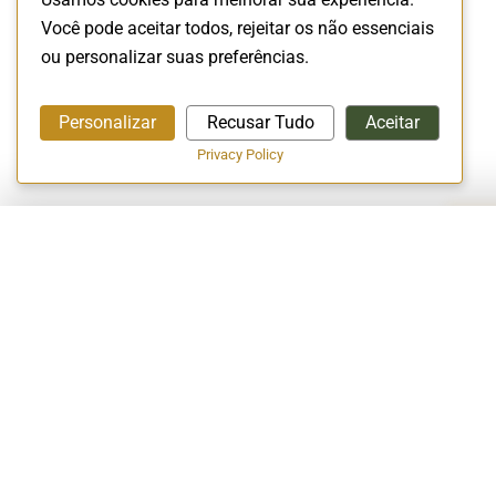
Você pode aceitar todos, rejeitar os não essenciais
ou personalizar suas preferências.
Personalizar
Recusar Tudo
Aceitar
Privacy Policy
A EMPRESA
Início
A Empresa
Conceito Halal
EXCELÊNCIA EM CERTIFICAÇÃO
Vagas de Empr
HALAL!