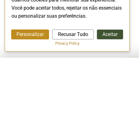
Você pode aceitar todos, rejeitar os não essenciais
ou personalizar suas preferências.
Personalizar
Recusar Tudo
Aceitar
Privacy Policy
A EMPRESA
Início
A Empresa
Conceito Halal
EXCELÊNCIA EM CERTIFICAÇÃO
Vagas de Empr
HALAL!