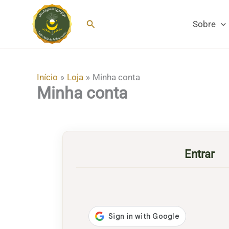
Ir
para
Pesquisar
Sobre
o
conteúdo
Início
Loja
Minha conta
Minha conta
Entrar